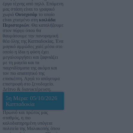
έργα τέχνης από πηλό. Επόμενη
μας στάση είναι το γραφικό
χωριό
Ουτσχισάρ
το οποίο
είναι χτισμένο στη
κοιλάδα
Περιστεριών
. Θα καταλήξουμε
στον πύργο όπου θα
θαυμάσουμε την πανοραμική
θέα όλης της Καππαδοκίας. Ένα
μαγικό αμμώδες χαλί μέσα στο
οποίο η ίδια η φύση έχει
μεγαλουργήσει και ξαφνιάζει
με τη μαγεία και τα
παιχνιδίσματα της ακόμα και
τον πιο απαιτητικό της
επισκέπτη. Αργά το απόγευμα
επιστροφή στο ξενοδοχείο.
Δείπνο & διανυκτέρευση.
5η Μέρα: 05/10/2026
Καππαδοκία
Πρωινό και πρώτος μας
σταθμός, η πιο
καλοδιατηρημένη υπόγεια
πολιτεία της Μαλακοπής όπου
ου