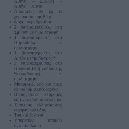
Αθήνα – Σμύρνη –
Αθήνα – Χανιά
Αποσκευή 23 kg &
χειραποσκευής 8 kg
Φόροι αεροδρομίου
2 διανυκτερεύσεις στη
Σμύρνη με ημιδιατροφή
1 διανυκτέρευση στο
Παμούκαλε με
ημιδιατροφή
1 διανυκτέρευση στο
Αφιόν με ημιδιατροφή
3 διανυκτερεύσεις στο
Προκόπι (στη καρδιά της
Καππαδοκίας) με
ημιδιατροφή
Μεταφορές από και προς
αεροδρόμια/ξενοδοχεία
Περιηγήσεις/ εκδρομές
ως αναφέρονται ανωτέρω
Έμπειρος ελληνόφωνος
αρχηγός συνοδός
Τοπικοί ξεναγοί
Υπηρεσίες τοπικού
αντιπροσώπου