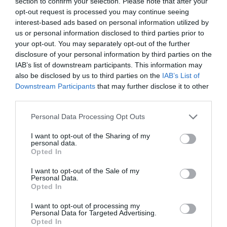
section to confirm your selection. Please note that after your
ανήκουν στον κατάλογο των
opt-out request is processed you may continue seeing
μνημείων Παγκόσμιας
interest-based ads based on personal information utilized by
Κληρονομιάς της UNESCO.
Ελεύθερος χρόνος για
us or personal information disclosed to third parties prior to
περιήγηση στην αγορά του
your opt-out. You may separately opt-out of the further
Προκοπίου. To βράδυ θα
disclosure of your personal information by third parties on the
παρακολουθήσουμε χορό των
IAB’s list of downstream participants. This information may
περιστρεφόμενων Δερβίσηδων,
also be disclosed by us to third parties on the
IAB’s List of
στον οποίο είναι εμφανής η
Downstream Participants
that may further disclose it to other
επίδραση των Ησυχαστών.
Δείπνο & διανυκτέρευση.
third parties.
6η Μέρα: 06/10/2026
Please note that this website/app uses one or more Google
Personal Data Processing Opt Outs
Καππαδοκία - Αφιόν
services and may gather and store information including but
Πρωινό και αναχώρηση για την
not limited to your visit or usage behaviour. You may click to
I want to opt-out of the Sharing of my
personal data.
Καρβαλή με τα πέτρινα σπίτια,
grant or deny consent to Google and its third-party tags to
Opted In
επισκεπτόμαστε την εκκλησία
use your data for below specified purposes in below Google
που μόνασε στο τέλος της ζωής
consent section.
I want to opt-out of the Sale of my
του ο Γρηγόριος, ο Θεολόγος, ο
Personal Data.
Ναζιανζηνός. Στη συνέχεια θα
Opted In
επισκεφθούμε τη μικρή
κεντρική πλατεία του χωριού
I want to opt-out of processing my
και το Παρθεναγωγείο της
Personal Data for Targeted Advertising.
πόλης που και αυτό είναι
Opted In
σήμερα ξενοδοχείο. Επόμενή