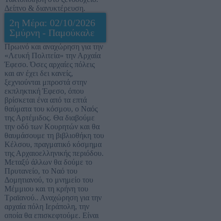
Δείπνο & διανυκτέρευση.
2η Μέρα: 02/10/2026
Σμύρνη - Παμούκαλε
Πρωινό και αναχώρηση για την
«Λευκή Πολιτεία» την Αρχαία
Έφεσο. Όσες αρχαίες πόλεις
και αν έχει δει κανείς,
ξεχνιούνται μπροστά στην
εκπληκτική Έφεσο, όπου
βρίσκεται ένα από τα επτά
θαύματα του κόσμου, ο Ναός
της Αρτέμιδος. Θα διαβούμε
την οδό των Κουρητών και θα
θαυμάσουμε τη βιβλιοθήκη του
Κέλσου, πραγματικό κόσμημα
της Αρχαιοελληνικής περιόδου.
Μεταξύ άλλων θα δούμε το
Πρυτανείο, το Ναό του
Δομητιανού, το μνημείο του
Μέμμιου και τη κρήνη του
Τραϊανού.. Αναχώρηση για την
αρχαία πόλη Ιεράπολη, την
οποία θα επισκεφτούμε. Είναι