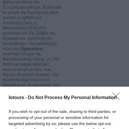
βρίσκεται δίπλα στο
Σελτζούκικο κάστρο. Επίσκεψη
σε χωριά της Καισάρειας όπου
ζούσαν οι ορθόδοξες
κοινότητες όπως η
Μουταλάσκη (TALAS)
γενέτειρα του Αγ. Σάββα του
Ηγιασμένου. Αργότερα θα
ξεναγηθούμε στη πανέμορφη
πόλη του
Προκοπίου
,
κλασσικό δείγμα της
Καππαδοκιακής τέχνης, σε ένα
ιδιαίτερα χαρακτηριστικό
αρχιτεκτονικό μοτίβο, που
θυμίζει θεατρικό σκηνικό. Θα
περπατήσουμε στα στενά
δρομάκια με τα αρχοντικά, στα
παραδοσιακά κτίρια της παλαιάς
πόλης και τέλος θα
Iotours -
Do Not Process My Personal Information
αναρριχηθούμε σε μια
ανηφορική διαδρομή στον
Πέτρινο Λόφο όπου βρίσκεται
If you wish to opt-out of the sale, sharing to third parties, or
το προσκύνημα του Αγίου
processing of your personal or sensitive information for
Ιωάννη του Ρώσου. Δεν είναι
targeted advertising by us, please use the below opt-out
τυχαίο, ότι όλοι οι οικισμοί