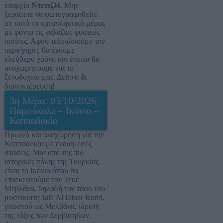
επαρχία
Ντενιζλί
. Μην
ξεχάσετε να φωτογραφηθείτε
σε αυτό το καταπληκτικό μέρος
με φόντο τις γαλάζιες φυσικές
πισίνες. Αφού τελειώσουμε την
περιήγηση, θα έχουμε
ελεύθερο χρόνο και έπειτα θα
αναχωρήσουμε για το
ξενοδοχείο μας. Δείπνο &
διανυκτέρευση!
3η Μέρα: 03/10/2026
Παμούκαλε – Ικόνιο –
Καππαδοκία
Πρωινό και αναχώρηση για την
Καππαδοκία με ενδιάμεσες
στάσεις. Μια από της πιο
ιστορικές πόλης της Τουρκίας
είναι το Ικόνιο όπου θα
επισκεφτούμε τον Τεκέ
Μεβλάνα, δηλαδή τον τάφο του
μυστικιστή Jala Al Dinar Rumi,
γνωστού ως Μελβάνα, ιδρυτή
της τάξης των Δερβίσηδων.