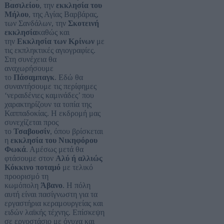
Βασιλείου
, την
εκκλησία του
Μήλου
, της Αγίας Βαρβάρας,
των Σανδάλων, την
Σκοτεινή
εκκλησία
καθώς και
την
Εκκλησία των Κρίνων
με
τις εκπληκτικές αγιογραφίες.
Στη συνέχεια θα
αναχωρήσουμε
το
Πάσαμπαγκ
. Εδώ θα
συναντήσουμε τις περίφημες
‘νεραιδένιες καμινάδες’ που
χαρακτηρίζουν τα τοπία της
Καππαδοκίας. Η εκδρομή μας
συνεχίζεται προς
το
Τσαβουσίν
, όπου βρίσκεται
η
εκκλησία του Νικηφόρου
Φωκά
. Αμέσως μετά θα
φτάσουμε στον
Αλύ ή αλλιώς
Κόκκινο ποταμό
με τελικό
προορισμό τη
κωμόπολη
Άβανο
. Η πόλη
αυτή είναι πασίγνωστη για τα
εργαστήρια κεραμουργείας και
ειδών λαϊκής τέχνης. Επίσκεψη
σε εργοστάσιο με όνυχα και