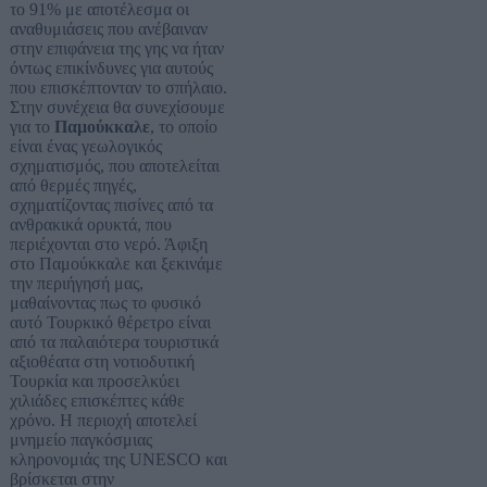
το 91% με αποτέλεσμα οι
αναθυμιάσεις που ανέβαιναν
στην επιφάνεια της γης να ήταν
όντως επικίνδυνες για αυτούς
που επισκέπτονταν το σπήλαιο.
Στην συνέχεια θα συνεχίσουμε
για το
Παμούκκαλε
, το οποίο
είναι ένας γεωλογικός
σχηματισμός, που αποτελείται
από θερμές πηγές,
σχηματίζοντας πισίνες από τα
ανθρακικά ορυκτά, που
περιέχονται στο νερό. Άφιξη
στο Παμούκκαλε και ξεκινάμε
την περιήγησή μας,
μαθαίνοντας πως το φυσικό
αυτό Τουρκικό θέρετρο είναι
από τα παλαιότερα τουριστικά
αξιοθέατα στη νοτιοδυτική
Τουρκία και προσελκύει
χιλιάδες επισκέπτες κάθε
χρόνο. Η περιοχή αποτελεί
μνημείο παγκόσμιας
κληρονομιάς της UNESCO και
βρίσκεται στην