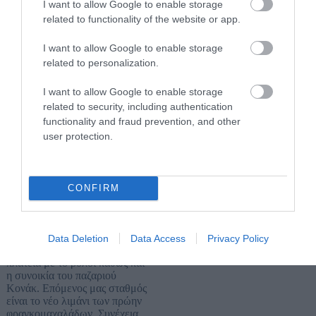
I want to allow Google to enable storage
Σμύρνη - Χανιά
related to functionality of the website or app.
Πρωινό και σήμερα θα
ξεναγηθούμε στη
I want to allow Google to enable storage
κοσμοπολίτικη πρωτεύουσα της
related to personalization.
Μικράς Ασίας, λίκνο της
Ιωνικής τέχνης με έντονες
I want to allow Google to enable storage
επιρροές από αρκετούς
related to security, including authentication
πολιτισμούς, τη θρυλική
functionality and fraud prevention, and other
Σμύρνη. Θα διασχίσουμε τη
παραλιακή λεωφόρο όπου θα
user protection.
θαυμάσουμε τις ακτές και το
λιμάνι που περιτριγυρίζονται
από γραφικές προσόψεις
σπιτιών που αποδεικνύουν ότι ο
CONFIRM
Ελληνισμός έχει περάσει από
εδώ και έχει αφήσει ανεξίτηλες
τις μνήμες του. Πρώτη μας
στάση το Κορδέλιο
Data Deletion
Data Access
Privacy Policy
(Καρσίγιακα), η κεντρική
πλατεία με το ρολόι καθώς και
η συνοικία του παζαριού
Κονάκ. Επόμενος μας σταθμός
είναι το νέο λιμάνι των πρώην
φραγκομαχαλάδων. Συνέχεια