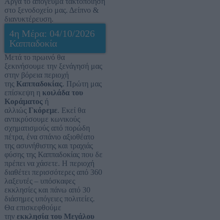
Αργά το απόγευμα τακτοποίηση
στο ξενοδοχείο μας. Δείπνο &
διανυκτέρευση.
4η Μέρα: 04/10/2026
Καππαδοκία
Μετά το πρωινό θα
ξεκινήσουμε την ξενάγησή μας
στην βόρεια περιοχή
της
Καππαδοκίας
. Πρώτη μας
επίσκεψη η
κοιλάδα του
Κοράματος
ή
αλλιώς
Γκόρεμε
. Εκεί θα
αντικρύσουμε κωνικούς
σχηματισμούς από πορώδη
πέτρα, ένα σπάνιο αξιοθέατο
της ασυνήθιστης και τραχιάς
φύσης της Καππαδοκίας που δε
πρέπει να χάσετε. Η περιοχή
διαθέτει περισσότερες από 360
λαξευτές – υπόσκαφες
εκκλησίες και πάνω από 30
διάσημες υπόγειες πολιτείες.
Θα επισκεφθούμε
την
εκκλησία του Μεγάλου