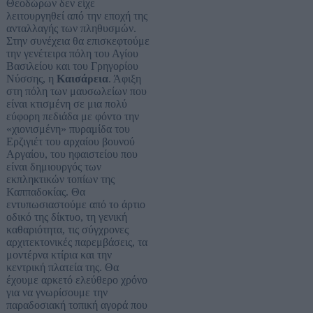
Θεοδώρων δεν είχε
λειτουργηθεί από την εποχή της
ανταλλαγής των πληθυσμών.
Στην συνέχεια θα επισκεφτούμε
την γενέτειρα πόλη του Αγίου
Βασιλείου και του Γρηγορίου
Νύσσης, η
Καισάρεια
. Άφιξη
στη πόλη των μαυσωλείων που
είναι κτισμένη σε μια πολύ
εύφορη πεδιάδα με φόντο την
«χιονισμένη» πυραμίδα του
Ερζιγιέτ του αρχαίου βουνού
Αργαίου, του ηφαιστείου που
είναι δημιουργός των
εκπληκτικών τοπίων της
Καππαδοκίας. Θα
εντυπωσιαστούμε από το άρτιο
οδικό της δίκτυο, τη γενική
καθαριότητα, τις σύγχρονες
αρχιτεκτονικές παρεμβάσεις, τα
μοντέρνα κτίρια και την
κεντρική πλατεία της. Θα
έχουμε αρκετό ελεύθερο χρόνο
για να γνωρίσουμε την
παραδοσιακή τοπική αγορά που