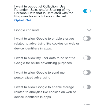
μας στάση η κοιλάδα του
I want to opt-out of Collection, Use,
Περιστρέμματος ή αλλιώς
Retention, Sale, and/or Sharing of my
Ιχλαρά για πανοραμική
Personal Data that Is Unrelated with the
Purposes for which it was collected.
φωτογραφία. Στη συνέχεια θα
Opted Out
αναχωρήσουμε για το Αφιόν
όπου καθοδόν θα
σταματήσουμε για να δούμε το
Google consents
Σουλτάνχαν, ένα σκαλιστό
ου
Καραβάν Σαράι του 13
αιώνα,
I want to allow Google to enable storage
κτισμένο από τους Σελτζούκους
related to advertising like cookies on web or
Τούρκους. Μεταφορά στο
device identifiers in apps.
ξενοδοχείο και τακτοποίηση
στα δωμάτια. Δείπνο &
I want to allow my user data to be sent to
διανυκτέρευση.
Google for online advertising purposes.
7η Μέρα: 07/10/2026
Αφιόν – Σμύρνη
I want to allow Google to send me
Πρωινό και αναχώρηση για την
personalized advertising.
Σμύρνη με ενδιάμεσες στάσεις,
το μεσημέρι θα είμαστε εκεί
I want to allow Google to enable storage
όπου η ημέρα μας θα είναι
related to analytics like cookies on web or
ελεύθερη. Δείπνο &
device identifiers in apps.
διανυκτέρευση.
8η Μέρα: 08/10/2026