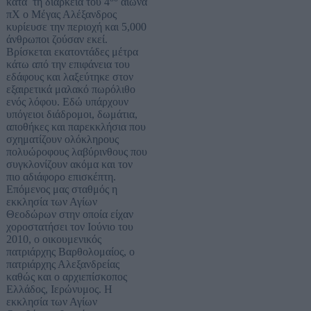
κατά τη διάρκεια του 4
αιώνα
πΧ ο Μέγας Αλέξανδρος
κυρίευσε την περιοχή και 5,000
άνθρωποι ζούσαν εκεί.
Βρίσκεται εκατοντάδες μέτρα
κάτω από την επιφάνεια του
εδάφους και λαξεύτηκε στον
εξαιρετικά μαλακό πωρόλιθο
ενός λόφου. Εδώ υπάρχουν
υπόγειοι διάδρομοι, δωμάτια,
αποθήκες και παρεκκλήσια που
σχηματίζουν ολόκληρους
πολυώροφους λαβύρινθους που
συγκλονίζουν ακόμα και τον
πιο αδιάφορο επισκέπτη.
Επόμενος μας σταθμός η
εκκλησία των Αγίων
Θεοδώρων στην οποία είχαν
χοροστατήσει τον Ιούνιο του
2010, ο οικουμενικός
πατριάρχης Βαρθολομαίος, ο
πατριάρχης Αλεξανδρείας
καθώς και ο αρχιεπίσκοπος
Ελλάδος, Ιερώνυμος. Η
εκκλησία των Αγίων