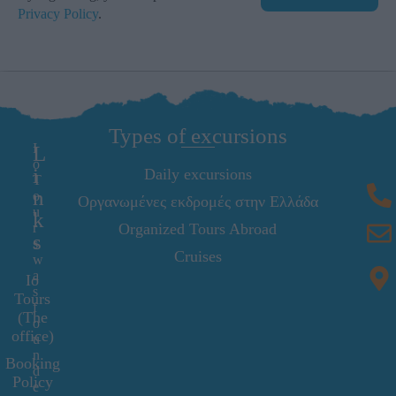
Privacy Policy
.
Types of excursions
I
L
o
i
Daily excursions
T
n
o
Οργανωμένες εκδρομές στην Ελλάδα
u
k
r
Organized Tours Abroad
s
s
Cruises
w
a
Io
s
Tours
f
(The
o
office)
u
n
Booking
d
Policy
e