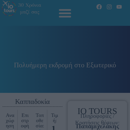
Πολυήμερη εκδρομή στο Εξωτερικό
Καππαδοκία
IO TOURS
Ανα
Επι
Τοπ
Τιμ
Πληροφορίες /
χώρ
στρ
οθε
ή:
Κρατήσεις θέσεων:
Παπαμιχελάκης
ηση
οφή
σία:
1.