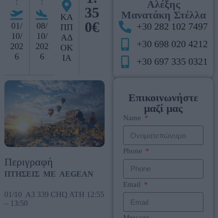
:
:
Αλέξης
35
Μανατάκη Στέλλα
ΚΑ
0€
01/
08/
+30 282 102 7497
ΠΠ
10/
10/
ΑΔ
+30 698 020 4212
202
202
ΟΚ
6
6
ΙΑ
+30 697 335 0321
Επικοινωνήστε
μαζί μας
Name
Phone
Περιγραφή
ΠΤΗΣΕΙΣ ME AEGEAN
Email
01/10 A3 339 CHQ ATH 12:55
– 13:50
Message