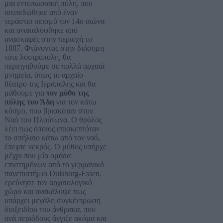
μια εντυπωσιακή πόλη, που
ισοπεδώθηκε από έναν
τεράστιο σεισμό τον 14ο αιώνα
και ανακαλύφθηκε από
ανασκαφές στην περιοχή το
1887. Φτάνοντας στην διάσημη
τότε λουτρόπολη, θα
περιηγηθούμε σε πολλά αρχαιά
μνημεία, όπως το αρχαίο
θέατρο της Ιεράπολης και θα
μάθουμε για
τον μύθο της
πύλης του Άδη
για τον κάτω
κόσμο, που βρισκόταν στον
Ναό του Πλούτωνα. Ο θρύλος
λέει πως όποιος επισκεπτόταν
το σπήλαιο κάτω από τον ναό,
έπεφτε νεκρός. Ο μύθος υπήρχε
μέχρι που μία ομάδα
επιστημόνων από το γερμανικό
πανεπιστήμιο Duisburg-Essen,
ερεύνησε τον αρχαιολογικό
χώρο και ανακάλυψε πως
υπάρχει μεγάλη συγκέντρωση
διοξειδίου του άνθρακα, που
ανά περιόδους άγγιζε ακόμα και