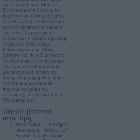
έχει η καρδιά που άνθισε ο
Ελληνισμός στη Σμύρνη, το
Καράτασι και ο Μικρός Γιαλός
όπου θα έχουμε τη δυνατότητα
για ένα περίπατο στα σοκάκια
της πόλης. Στη συνέχεια
επίσκεψη στο κάστρο της πόλης
το Καντιφέ Καλέ, όπου
βρίσκεται στο όρος Πάγος
χτισμένο τον 4ο π.Χ αιώνα από
τον Λυσίμαχο. Εκεί θα έχουμε
την ευκαιρία να θαυμάσουμε
μια πανοραμική άποψη της
πόλης. Το μεσημέρι θα είμαστε
στο αεροδρόμιο όπου θα
πάρουμε το δρόμο της
επιστροφής. Άφιξη στα Χανιά,
Τέλος εκδρομής.
Περιλαμβάνονται
στην Τιμή
Αεροπορικά εισιτήρια
οικονομικής θέσεως με
Aegean Airlines Χανιά –