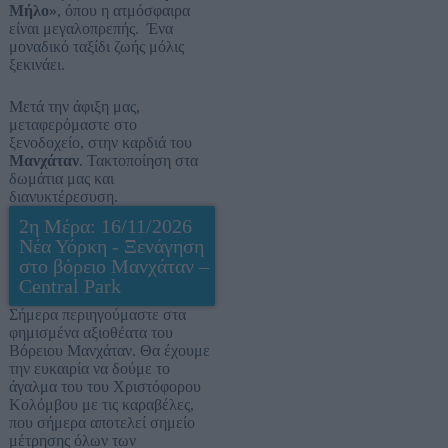
Μήλο»
, όπου η ατμόσφαιρα
είναι μεγαλοπρεπής. Ένα
μοναδικό ταξίδι ζωής μόλις
ξεκινάει.
Μετά την άφιξη μας,
μεταφερόμαστε στο
ξενοδοχείο, στην καρδιά του
Μανχάταν
. Τακτοποίηση στα
δωμάτια μας και
διανυκτέρεσυση.
2η Μέρα: 16/11/2026
Νέα Υόρκη - Ξενάγηση
στο βόρειο Μανχάταν –
Central Park
Σήμερα περιηγούμαστε στα
φημισμένα αξιοθέατα του
Βόρειου Μανχάταν. Θα έχουμε
την ευκαιρία να δούμε το
άγαλμα του του Χριστόφορου
Κολόμβου με τις καραβέλες,
που σήμερα αποτελεί σημείο
μέτρησης όλων των