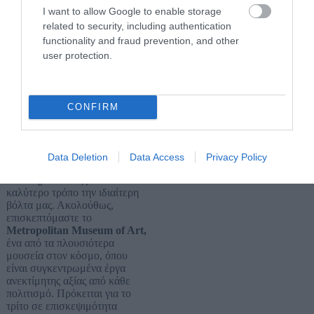
I want to allow Google to enable storage
διάσημα cupcakes αλλά και το
σπίτι της Carrie, όπου λάμβαναν
related to security, including authentication
χώρα τα γυρίσματα της
functionality and fraud prevention, and other
τηλεοπτικής σειράς.
user protection.
Συνεχίζοντας την βόλτα μας στο
West Village
, θα περάσουμε
από το χαρακτηριστικό κτίριο
CONFIRM
όπου πραγματοποιούνταν τα
γυρίσματα της αγαπημένης
σειράς “Τα φιλαράκια”, που
γνώρισε τεράστια επιτυχία στην
Data Deletion
Data Access
Privacy Policy
Ελλάδα και παγκοσμίως,
ολοκληρώνοντας με τον
καλύτερο τρόπο την ιδιαίτερη
βόλτα μας. Ακολούθως,
επισκεπτόμαστε το
Metropolitan Museum of Art,
ένα από τα πλουσιότερα
μουσεία στον κόσμο, όπου
είναι συγκεντρωμένα έργα
ανεκτίμητης αξίας από κάθε
πολιτισμό. Πρόκειται για το
τρίτο σε επισκεψιμότητα