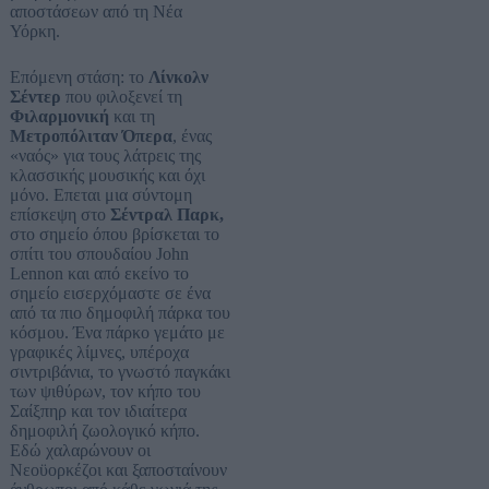
αποστάσεων από τη Νέα
Υόρκη.
Επόμενη στάση: το
Λίνκολν
Σέντερ
που φιλοξενεί τη
Φιλαρμονική
και τη
Μετροπόλιταν Όπερα
, ένας
«ναός» για τους λάτρεις της
κλασσικής μουσικής και όχι
μόνο. Επεται μια σύντομη
επίσκεψη στο
Σέντραλ Παρκ,
στο σημείο όπου βρίσκεται το
σπίτι του σπουδαίου John
Lennon και από εκείνο το
σημείο εισερχόμαστε σε ένα
από τα πιο δημοφιλή πάρκα του
κόσμου. Ένα πάρκο γεμάτο με
γραφικές λίμνες, υπέροχα
σιντριβάνια, το γνωστό παγκάκι
των ψιθύρων, τον κήπο του
Σαίξπηρ και τον ιδιαίτερα
δημοφιλή ζωολογικό κήπο.
Εδώ χαλαρώνουν οι
Νεοϋορκέζοι και ξαποσταίνουν