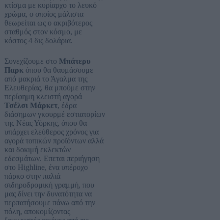
κτίσμα με κυρίαρχο το λευκό
χρώμα, ο οποίος μάλιστα
θεωρείται ως ο ακριβότερος
σταθμός στον κόσμο, με
κόστος 4 δις δολάρια.
Συνεχίζουμε στο
Μπάτερυ
Παρκ
όπου θα θαυμάσουμε
από μακριά το Άγαλμα της
Ελευθερίας, θα μπούμε στην
περίφημη κλειστή αγορά
Τσέλσι Μάρκετ
, έδρα
διάσημων γκουρμέ εστιατορίων
της Νέας Υόρκης, όπου θα
υπάρχει ελεύθερος χρόνος για
αγορά τοπικών προϊόντων αλλά
και δοκιμή εκλεκτών
εδεσμάτων. Επεται περιήγηση
στο Highline, ένα υπέροχο
πάρκο στην παλιά
σιδηροδρομική γραμμή, που
μας δίνει την δυνατότητα να
περπατήσουμε πάνω από την
πόλη, αποκομίζοντας