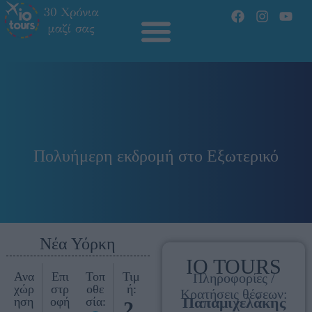
Πολυήμερη εκδρομή στο Εξωτερικό
Νέα Υόρκη
IO TOURS
Ανα
Επι
Τοπ
Τιμ
Πληροφορίες /
χώρ
στρ
οθε
ή:
Κρατήσεις θέσεων:
Παπαμιχελάκης
ηση
οφή
σία:
2.