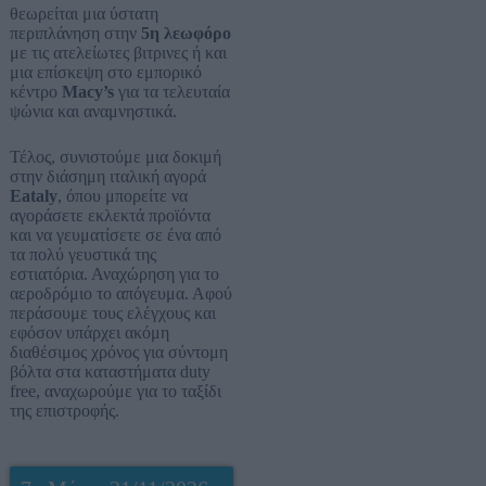
θεωρείται μια ύστατη
περιπλάνηση στην
5η λεωφόρο
με τις ατελείωτες βιτρινες ή και
μια επίσκεψη στο εμπορικό
κέντρο
Macy’s
για τα τελευταία
ψώνια και αναμνηστικά.
Τέλος, συνιστούμε μια δοκιμή
στην διάσημη ιταλική αγορά
Eataly
, όπου μπορείτε να
αγοράσετε εκλεκτά προϊόντα
και να γευματίσετε σε ένα από
τα πολύ γευστικά της
εστιατόρια. Αναχώρηση για το
αεροδρόμιο το απόγευμα. Αφού
περάσουμε τους ελέγχους και
εφόσον υπάρχει ακόμη
διαθέσιμος χρόνος για σύντομη
βόλτα στα καταστήματα duty
free, αναχωρούμε για το ταξίδι
της επιστροφής.