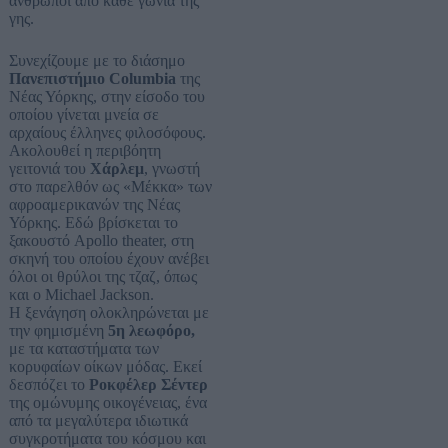
άνθρωποι από κάθε γωνιά της
γης.
Συνεχίζουμε με το διάσημο
Πανεπιστήμιο Columbia
της
Νέας Υόρκης, στην είσοδο του
οποίου γίνεται μνεία σε
αρχαίους έλληνες φιλοσόφους.
Ακολουθεί η περιβόητη
γειτονιά του
Χάρλεμ
, γνωστή
στο παρελθόν ως «Μέκκα» των
αφροαμερικανών της Νέας
Υόρκης. Εδώ βρίσκεται το
ξακουστό Apollo theater, στη
σκηνή του οποίου έχουν ανέβει
όλοι οι θρύλοι της τζαζ, όπως
και ο Michael Jackson.
Η ξενάγηση ολοκληρώνεται με
την φημισμένη
5η λεωφόρο,
με τα καταστήματα των
κορυφαίων οίκων μόδας. Εκεί
δεσπόζει το
Ροκφέλερ Σέντερ
της ομώνυμης οικογένειας, ένα
από τα μεγαλύτερα ιδιωτικά
συγκροτήματα του κόσμου και