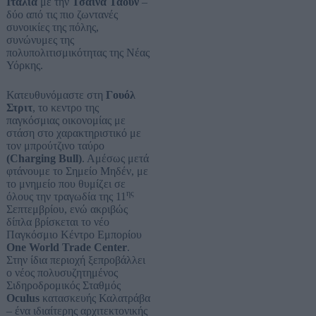
Ιταλία
με την
Τσάινα Τάουν
–
δύο από τις πιο ζωντανές
συνοικίες της πόλης,
συνώνυμες της
πολυπολιτισμικότητας της Νέας
Υόρκης.
Κατευθυνόμαστε στη
Γουόλ
Στριτ
, το κεντρο της
παγκόσμιας οικονομίας με
στάση στο χαρακτηριστικό με
τον μπρούτζινο ταύρο
(Charging Bull)
. Αμέσως μετά
φτάνουμε το Σημείο Μηδέν, με
το μνημείο που θυμίζει σε
ης
όλους την τραγωδία της 11
Σεπτεμβρίου, ενώ ακριβώς
δίπλα βρίσκεται το νέο
Παγκόσμιο Κέντρο Εμπορίου
One World Trade Center
.
Στην ίδια περιοχή ξεπροβάλλει
ο νέος πολυσυζητημένος
Σιδηροδρομικός Σταθμός
Oculus
κατασκευής Καλατράβα
– ένα ιδιαίτερης αρχιτεκτονικής