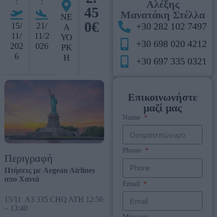
:
:
Αλέξης
45
Μανατάκη Στέλλα
ΝΕ
0€
15/
21/
+30 282 102 7497
Α
11/
11/2
ΥΟ
+30 698 020 4212
202
026
ΡΚ
6
Η
+30 697 335 0321
Επικοινωνήστε
μαζί μας
Name
Phone
Περιγραφή
Πτήσεις με Aegean Airlines
απο Χανιά
Email
15/11 A3 335 CHQ ATH 12:50
– 13:40
Message