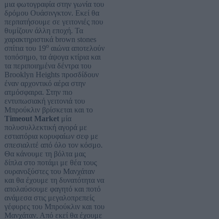
μια φωτογραφία στην γωνία του
δρόμου Ουάσινγκτον. Εκεί θα
περπατήσουμε σε γειτονιές που
θυμίζουν άλλη εποχή. Τα
χαρακτηριστικά brown stones
ο
σπίτια του 19
αιώνα αποτελούν
τοπόσημο, τα άψογα κτίρια και
τα περιποιημένα δέντρα του
Brooklyn Heights προσδίδουν
έναν αρχοντικό αέρα στην
ατμόσφαιρα. Στην πιο
εντυπωσιακή γειτονιά του
Μπρούκλιν βρίσκεται και το
Timeout Market
μία
πολυσυλλεκτική αγορά με
εστιατόρια κορυφαίων σεφ με
σπεσιαλιτέ από όλο τον κόσμο.
Θα κάνουμε τη βόλτα μας
δίπλα στο ποτάμι με θέα τους
ουρανοξύστες του Μανχάταν
και θα έχουμε τη δυνατότητα να
απολαύσουμε φαγητό και ποτό
ανάμεσα στις μεγαλοπρεπείς
γέφυρες του Μπρούκλιν και του
Μανχάταν. Από εκεί θα έχουμε