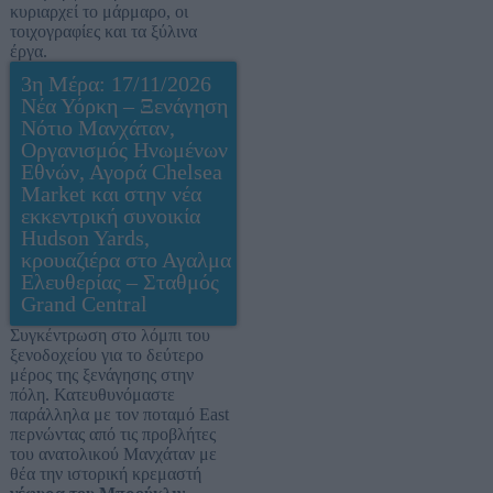
κυριαρχεί το μάρμαρο, οι
τοιχογραφίες και τα ξύλινα
έργα.
3η Μέρα: 17/11/2026
Νέα Υόρκη – Ξενάγηση
Νότιο Μανχάταν,
Οργανισμός Ηνωμένων
Εθνών, Αγορά Chelsea
Market και στην νέα
εκκεντρική συνοικία
Hudson Yards,
κρουαζιέρα στο Αγαλμα
Ελευθερίας – Σταθμός
Grand Central
Συγκέντρωση στο λόμπι του
ξενοδοχείου για το δεύτερο
μέρος της ξενάγησης στην
πόλη. Κατευθυνόμαστε
παράλληλα με τον ποταμό East
περνώντας από τις προβλήτες
του ανατολικού Μανχάταν με
θέα την ιστορική κρεμαστή