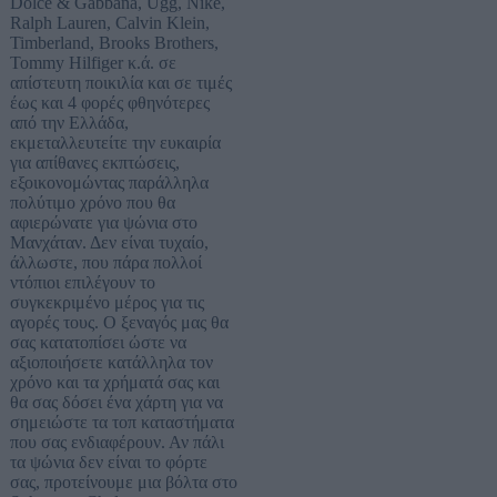
Dolce & Gabbana, Ugg, Nike,
Ralph Lauren, Calvin Klein,
Timberland, Brooks Brothers,
Tommy Hilfiger κ.ά. σε
απίστευτη ποικιλία και σε τιμές
έως και 4 φορές φθηνότερες
από την Ελλάδα,
εκμεταλλευτείτε την ευκαιρία
για απίθανες εκπτώσεις,
εξοικονομώντας παράλληλα
πολύτιμο χρόνο που θα
αφιερώνατε για ψώνια στο
Μανχάταν. Δεν είναι τυχαίο,
άλλωστε, που πάρα πολλοί
ντόπιοι επιλέγουν το
συγκεκριμένο μέρος για τις
αγορές τους. Ο ξεναγός μας θα
σας κατατοπίσει ώστε να
αξιοποιήσετε κατάλληλα τον
χρόνο και τα χρήματά σας και
θα σας δόσει ένα χάρτη για να
σημειώστε τα τοπ καταστήματα
που σας ενδιαφέρουν. Αν πάλι
τα ψώνια δεν είναι το φόρτε
σας, προτείνουμε μια βόλτα στο