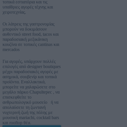
τοπικά εστιατόρια και τις
υπαίθριες αγορές τέχνης και
χειροτεχνίας.
Οι λάτρεις της γαστρονομίας
μπορούν να δοκιμάσουν
αυθεντικό street food, tacos και
παραδοσιακή μεξικάνικη
κουζίνα σε τοπικές cantinas και
mercados
Για αγορές, υπάρχουν πολλές
επιλογές από designer boutiques
μέχρι παραδοσιακές αγορές με
ασημικά, σουβενίρ και τοπικά
προϊόντα. Εναλλακτικά,
μπορείτε να χαλαρώσετε στο
μεγάλο πάρκο Chapultepec , να
επισκεφθείτε το
ανθρωπολογικό μουσείο ή να
απολαύσετε τη ζωντανή
νυχτερινή ζωή της πόλης με
μουσική mariachi, cocktail bars
και rooftop θέα.