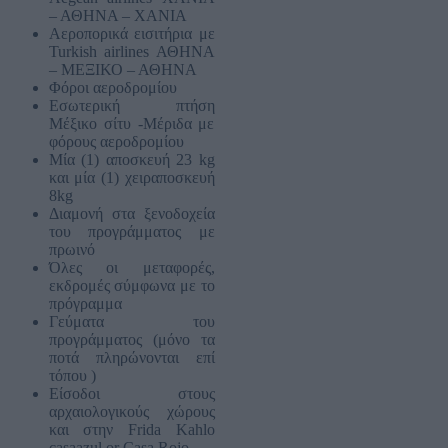
– ΑΘΗΝΑ – ΧΑΝΙΑ
Αεροπορικά εισιτήρια με
Turkish airlines ΑΘΗΝΑ
– ΜΕΞΙΚΟ – ΑΘΗΝΑ
Φόροι αεροδρομίου
Εσωτερική πτήση
Μέξικο σίτυ -Μέριδα με
φόρους αεροδρομίου
Μία (1) αποσκευή 23 kg
και μία (1) χειραποσκευή
8kg
Διαμονή στα ξενοδοχεία
του προγράμματος με
πρωινό
Όλες οι μεταφορές,
εκδρομές σύμφωνα με το
πρόγραμμα
Γεύματα του
προγράμματος (μόνο τα
ποτά πληρώνονται επί
τόπου )
Είσοδοι στους
αρχαιολογικούς χώρους
και στην Frida Kahlo
casaazul or Casa Rojo