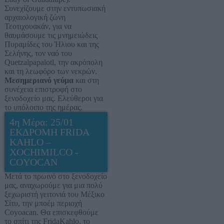
Συνεχίζουμε στην εντυπωσιακή
αρχαιολογική ζώνη
Τεοτιχουακάν, για να
θαυμάσουμε τις μνημειώδεις
Πυραμίδες του Ήλιου και της
Σελήνης, τον ναό του
Quetzalpapalotl, την ακρόπολη
και τη λεωφόρο των νεκρών.
Μεσημεριανό γεύμα
και στη
συνέχεια επιστροφή στο
ξενοδοχείο μας. Ελεύθεροι για
το υπόλοιπο της ημέρας.
4η Μέρα: 25/01
ΕΚΔΡΟΜΗ FRIDA
KAHLO –
XOCHIMILCO -
COYOCAN
Μετά το πρωινό στο ξενοδοχείο
μας, αναχωρούμε για μια πολύ
ξεχωριστή γειτονιά του Μέξικο
Σίτυ, την μποέμ περιοχή
Coyoacan. Θα επισκεφθούμε
το σπίτι της FridaKahlo, το