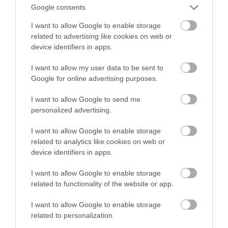
Google consents
(all inclusive)
Ελεύθερή ημέρα για να
I want to allow Google to enable storage
απολαύσετε ένα από τα πιο
related to advertising like cookies on web or
όμορφα και διάσημα θέρετρα
device identifiers in apps.
ολόκληρου του δυτικού
ημισφαιρίου.
I want to allow my user data to be sent to
10η Μέρα: 31/01
Google for online advertising purposes.
ΕΛΕΥΘΕΡΗ ΗΜΕΡΑ –
PLAYA DEL CARMEN
I want to allow Google to send me
(all inclusive)
personalized advertising.
Ελεύθερη ημέρα. Είναι ένας
επίγειος παράδεισος. Από την
I want to allow Google to enable storage
παραλία με τη μοναδική,
related to analytics like cookies on web or
κατάλευκη σα ζάχαρη άχνη,
device identifiers in apps.
άμμο της και τα απίστευτα
τιρκουάζ νερά της, στα
I want to allow Google to enable storage
ξενοδοχεία με τις ατελείωτες
related to functionality of the website or app.
προτάσεις τους για χαλάρωση,
σπορ, θέαμα, διασκέδαση και
εξαιρετικό φαγητό, είναι
I want to allow Google to enable storage
σίγουρο ότι θα απολαύσετε την
related to personalization.
κάθε στιγμή της ημέρας σας.