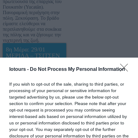
πρωτεύουσα της επαρχίας του
Γιουκατάν (Yucatán).
Πανοραμική περιήγηση στην
πόλη. Ξεκούραση. Το βράδυ
είμαστε ελεύθεροι να
περιπλανηθούμε στα σοκάκια
της πόλης και να ζήσουμε την
νυχτερινή της ζωή.
8η Μέρα: 29/01
ΜΕΡΙΔΑ – ΤΣΙΤΣΕΝ
ΙΤΣΑ – PLAYA DEL
CARMEN (all
Iotours -
Do Not Process My Personal Information
inclusive)
Πρωινό και αναχώρηση προς το
If you wish to opt-out of the sale, sharing to third parties, or
Τσιτσέν-Ιτσά (Chichén-Itzá),
processing of your personal or sensitive information for
τοποθεσία της πιο εκτενώς
targeted advertising by us, please use the below opt-out
μελετημένης από όλες τις
section to confirm your selection. Please note that after your
πυραμίδες των Μάγια και ένα
opt-out request is processed you may continue seeing
από τα Θαύματα του Νέου
Κόσμου. Θα επισκεφθούμε
interest-based ads based on personal information utilized by
επίσης το Παλάτι με τις Χίλιες
us or personal information disclosed to third parties prior to
Κολώνες, το παρατηρητήριο, το
your opt-out. You may separately opt-out of the further
εντυπωσιακό, τεράστιο Ιερό
disclosure of your personal information by third parties on the