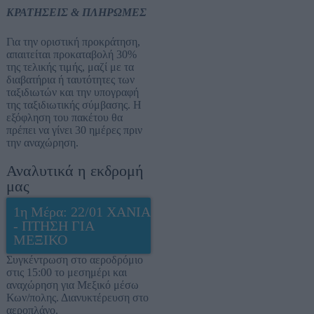
ΚΡΑΤΗΣΕΙΣ & ΠΛΗΡΩΜΕΣ
Για την οριστική προκράτηση,
απαιτείται προκαταβολή 30%
της τελικής τιμής, μαζί με τα
διαβατήρια ή ταυτότητες των
ταξιδιωτών και την υπογραφή
της ταξιδιωτικής σύμβασης. Η
εξόφληση του πακέτου θα
πρέπει να γίνει 30 ημέρες πριν
την αναχώρηση.
Αναλυτικά η εκδρομή
μας
1η Μέρα: 22/01 XANIA
- ΠΤΗΣΗ ΓΙΑ
ΜΕΞΙΚΟ
Συγκέντρωση στο αεροδρόμιο
στις 15:00 το μεσημέρι και
αναχώρηση για Μεξικό μέσω
Κων/πολης. Διανυκτέρευση στο
αεροπλάνο.