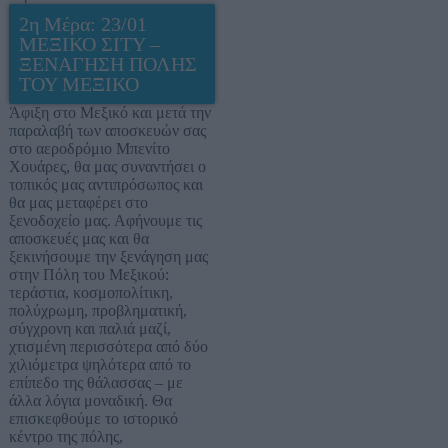
2η Μέρα: 23/01
ΜΕΞΙΚΟ ΣΙΤΥ –
ΞΕΝΑΓΗΣΗ ΠΟΛΗΣ
ΤΟΥ ΜΕΞΙΚΟ
Άφιξη στο Μεξικό και μετά την
παραλαβή των αποσκευών σας
στο αεροδρόμιο Μπενίτο
Χουάρες, θα μας συναντήσει ο
τοπικός μας αντιπρόσωπος και
θα μας μεταφέρει στο
ξενοδοχείο μας. Αφήνουμε τις
αποσκευές μας και θα
ξεκινήσουμε την ξενάγηση μας
στην Πόλη του Μεξικού:
τεράστια, κοσμοπολίτικη,
πολύχρωμη, προβληματική,
σύγχρονη και παλιά μαζί,
χτισμένη περισσότερα από δύο
χιλιόμετρα ψηλότερα από το
επίπεδο της θάλασσας – με
άλλα λόγια μοναδική. Θα
επισκεφθούμε το ιστορικό
κέντρο της πόλης,