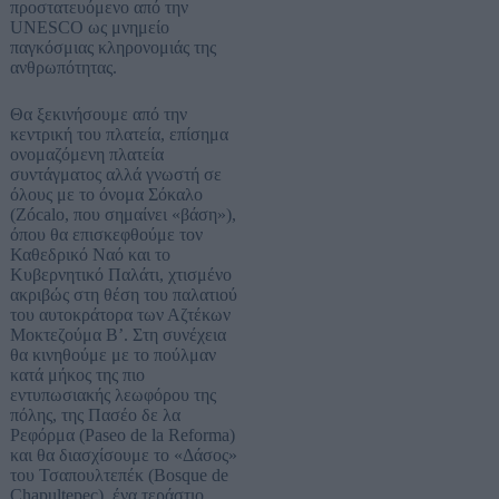
προστατευόμενο από την
UNESCO ως μνημείο
παγκόσμιας κληρονομιάς της
ανθρωπότητας.
Θα ξεκινήσουμε από την
κεντρική του πλατεία, επίσημα
ονομαζόμενη πλατεία
συντάγματος αλλά γνωστή σε
όλους με το όνομα Σόκαλο
(Zócalo, που σημαίνει «βάση»),
όπου θα επισκεφθούμε τον
Καθεδρικό Ναό και το
Κυβερνητικό Παλάτι, χτισμένο
ακριβώς στη θέση του παλατιού
του αυτοκράτορα των Αζτέκων
Μοκτεζούμα Β’. Στη συνέχεια
θα κινηθούμε με το πούλμαν
κατά μήκος της πιο
εντυπωσιακής λεωφόρου της
πόλης, της Πασέο δε λα
Ρεφόρμα (Paseo de la Reforma)
και θα διασχίσουμε το «Δάσος»
του Τσαπουλτεπέκ (Bosque de
Chapultepec), ένα τεράστιο