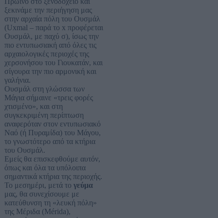
Πρωινό στο ξενοδοχείο και
ξεκινάμε την περιήγηση μας
στην αρχαία πόλη του Ουσμάλ
(Uxmal – παρά το x προφέρεται
Ουσμάλ, με παχύ σ), ίσως την
πιο εντυπωσιακή από όλες τις
αρχαιολογικές περιοχές της
χερσονήσου του Γιουκατάν, και
σίγουρα την πιο αρμονική και
γαλήνια.
Ουσμάλ στη γλώσσα των
Μάγια σήμαινε «τρεις φορές
χτισμένο», και στη
συγκεκριμένη περίπτωση
αναφερόταν στον εντυπωσιακό
Ναό (ή Πυραμίδα) του Μάγου,
το γνωστότερο από τα κτήρια
του Ουσμάλ.
Εμείς θα επισκεφθούμε αυτόν,
όπως και όλα τα υπόλοιπα
σημαντικά κτήρια της περιοχής.
Το μεσημέρι, μετά το
γεύμα
μας, θα συνεχίσουμε με
κατεύθυνση τη «λευκή πόλη»
της Μέριδα (Mérida),