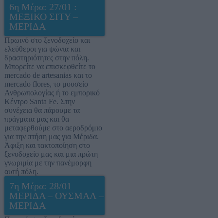
6η Μέρα: 27/01 :
ΜΕΞΙΚΟ ΣΙΤΥ –
ΜΕΡΙΔΑ
Πρωινό στο ξενοδοχείο και
ελεύθεροι για ψώνια και
δραστηριότητες στην πόλη.
Μπορείτε να επισκεφθείτε το
mercado de artesanias και το
mercado flores, το μουσείο
Ανθρωπολογίας ή το εμπορικό
Κέντρο Santa Fe. Στην
συνέχεια θα πάρουμε τα
πράγματα μας και θα
μεταφερθούμε στο αεροδρόμιο
για την πτήση μας για Μέριδα.
Άφιξη και τακτοποίηση στο
ξενοδοχείο μας και μια πρώτη
γνωριμία με την πανέμορφη
αυτή πόλη.
7η Μέρα: 28/01
ΜΕΡΙΔΑ – ΟΥΣΜΑΛ –
ΜΕΡΙΔΑ