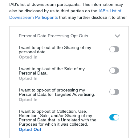
Πηγάδι από το οποίο η
IAB’s list of downstream participants. This information may
τοποθεσία παίρνει το όνομα της
also be disclosed by us to third parties on the
IAB’s List of
(Chichén Itzá σημαίνει,
περίπου, Στόμιο του Πηγαδιού
Downstream Participants
that may further disclose it to other
Των Ιτζά) – και φυσικά το
third parties.
γήπεδο από τη γη του οποίου,
σύμφωνα με μια διάσημη
Please note that this website/app uses one or more Google
Personal Data Processing Opt Outs
προφητεία των Μάγια, την 22η
services and may gather and store information including but
Δεκεμβρίου του 2012 θα
not limited to your visit or usage behaviour. You may click to
I want to opt-out of the Sharing of my
έβγαινε ο θεός Κουκουλκάν
personal data.
grant or deny consent to Google and its third-party tags to
πολεμιστής με μορφή φιδιού
Opted In
use your data for below specified purposes in below Google
και θα έδινε οριστικό τέλος
στον κόσμο μας. Πριν τη
consent section.
I want to opt-out of the Sale of my
συνέχεια του ταξιδιού θα
Personal Data.
έχουμε την ευκαιρία να
Opted In
κολυμπήσουμε σε μια από τις
περίφημες cenotes Selva Maya,
I want to opt-out of processing my
Personal Data for Targeted Advertising.
όπου και θα απολαύσουμε το
Opted In
μεσημεριανό γεύμα
μας.
Άφιξη, τακτοποίηση στο
ξενοδοχείο και ελεύθερο
I want to opt-out of Collection, Use,
Retention, Sale, and/or Sharing of my
υπόλοιπο της βραδιάς.
Personal Data that Is Unrelated with the
Purposes for which it was collected.
9η Μέρα: 30/01
Opted Out
ΕΛΕΥΘΕΡΗ ΗΜΕΡΑ –
PLAYA DEL CARMEN