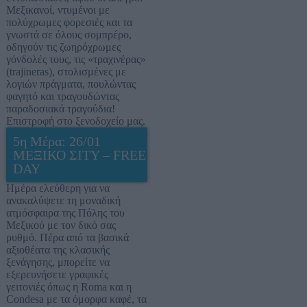
Μεξικανοί, ντυμένοι με
πολύχρωμες φορεσιές και τα
γνωστά σε όλους σομπρέρο,
οδηγούν τις ζωηρόχρωμες
γόνδολές τους, τις «τραχινέρας»
(trajineras), στολισμένες με
λογιών πράγματα, πουλώντας
φαγητό και τραγουδώντας
παραδοσιακά τραγούδια!
Επιστροφή στο ξενοδοχείο μας.
5η Μέρα: 26/01
ΜΕΞΙΚΟ ΣΙΤΥ – FREE
DAY
Ημέρα ελεύθερη για να
ανακαλύψετε τη μοναδική
ατμόσφαιρα της Πόλης του
Μεξικού με τον δικό σας
ρυθμό. Πέρα από τα βασικά
αξιοθέατα της κλασικής
ξενάγησης, μπορείτε να
εξερευνήσετε γραφικές
γειτονιές όπως η Roma και η
Condesa με τα όμορφα καφέ, τα