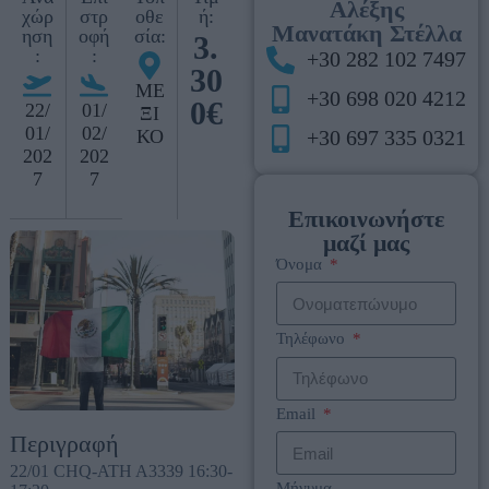
Αλέξης
χώρ
στρ
οθε
ή:
Μανατάκη Στέλλα
ηση
οφή
σία:
3.
:
:
+30 282 102 7497
30
ΜΕ
+30 698 020 4212
0€
22/
01/
ΞΙ
01/
02/
ΚΟ
+30 697 335 0321
202
202
7
7
Επικοινωνήστε
μαζί μας
Όνομα
Τηλέφωνο
Email
Περιγραφή
22/01 CHQ-ATH A3339 16:30-
Μήνυμα