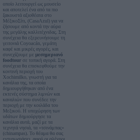
οποίο λειτουργεί ως μουσείο
και αποτελεί ένα από τα πιο
ξακουστά αξιοθέατα στο
ΜέξικοΣίτι, (CasaAzul) για να
ζήσουμε από κοντά την αύρα
της μεγάλης καλλιτέχνιδας. Στη
συνέχεια θα εξερευνήσουμε τη
γειτονιά Coyoacán, γεμάτη
καφέ και μικρές αγορές, και
συνεχίζουμε με
μεσημεριανό
foodtour
σε τοπική αγορά. Στη
συνέχεια θα επισκεφθούμε την
κοντινή περιοχή του
Xochimilko, γνωστή για τα
κανάλια της, τα οποία
δημιουργήθηκαν από ένα
εκτενές σύστημα λιμνών και
καναλιών που συνέδεε την
περιοχή με την κοιλάδα του
Μεξικού. Η υποχώρηση των
υδάτων δημιούργησε τα
κανάλια αυτά, μαζί με τα
τεχνητά νησιά, τα «τσινάμπας»
(chinampas). Το θέαμα θα σας
εντυπωσιάσει, αφού οι αλέγροι