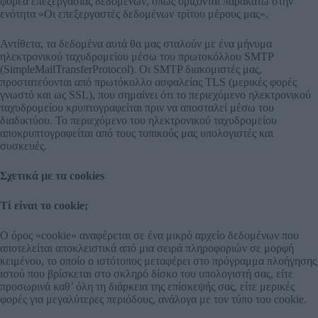
φορέα επεξεργασίας δεδομένων, όπως ορίζονται παρακάτω στην
ενότητα «Οι επεξεργαστές δεδομένων τρίτου μέρους μας».
Αντίθετα, τα δεδομένα αυτά θα μας σταλούν με ένα μήνυμα
ηλεκτρονικού ταχυδρομείου μέσω του πρωτοκόλλου SMTP
(SimpleMailTransferProtocol). Οι SMTP διακομιστές μας,
προστατεύονται από πρωτόκολλο ασφαλείας TLS (μερικές φορές
γνωστό και ως SSL), που σημαίνει ότι το περιεχόμενο ηλεκτρονικού
ταχυδρομείου κρυπτογραφείται πριν να αποσταλεί μέσω του
διαδικτύου. Το περιεχόμενο του ηλεκτρονικού ταχυδρομείου
αποκρυπτογραφείται από τους τοπικούς μας υπολογιστές και
συσκευές.
Σχετικά με τα cookies
Τί είναι το cookie;
Ο όρος «cookie» αναφέρεται σε ένα μικρό αρχείο δεδομένων που
αποτελείται αποκλειστικά από μια σειρά πληροφοριών σε μορφή
κειμένου, το οποίο ο ιστότοπος μεταφέρει στο πρόγραμμα πλοήγησης
ιστού που βρίσκεται στο σκληρό δίσκο του υπολογιστή σας, είτε
προσωρινά καθ’ όλη τη διάρκεια της επίσκεψής σας, είτε μερικές
φορές για μεγαλύτερες περιόδους, ανάλογα με τον τύπο του cookie.