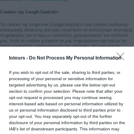
Cookies της GoogleAnalytics
Τα cookies της υπηρεσίας GoogleAnalytics είναι cookies ανάλυσης/
καταγραφής απόδοσης που μας επιτρέπουν να συλλέγουμε ανώνυμες
πληροφορίες για το πώς οι επισκέπτες χρησιμοποιούν τον ιστότοπό
μας. Αυτά τα cookies μπορούν να μας ενημερώνουν σχετικά με το
πόσοι επισκέπτες χρησιμοποιούν τον ιστότοπο, την ώρα και τη
διάρκεια της πρόσβασης, ενώ επίσης παρέχουν πληροφορίες για τον
τρόπο πλοήγησης των επισκεπτών στα διάφορα σημεία του
Iotours -
Do Not Process My Personal Information
ιστοτόπου.
Αυτές οι πληροφορίες μας βοηθούν να βελτιώσουμε τον τρόπο με τον
If you wish to opt-out of the sale, sharing to third parties, or
οποίο λειτουργεί ο ιστότοπός μας. Είναι ανώνυμες πληροφορίες και
δεν περιέχουν προσωπικά δεδομένα.
processing of your personal or sensitive information for
targeted advertising by us, please use the below opt-out
Οι πληροφορίες που συλλέγονται από τα cookies της GoogleAnalytics
section to confirm your selection. Please note that after your
σχετικά με τον ιστοτόπό μας μεταφέρονται και αποθηκεύονται στους
opt-out request is processed you may continue seeing
διακομιστές της Google σύμφωνα με την πολιτική απορρήτου της
interest-based ads based on personal information utilized by
Google.
us or personal information disclosed to third parties prior to
your opt-out. You may separately opt-out of the further
Για περισσότερες πληροφορίες αναφορικά με την υπηρεσία
disclosure of your personal information by third parties on the
GoogleAnalytics, παρακαλούμε κάντε κλικ
IAB’s list of downstream participants. This information may
στο
https://support.google.com/analytics/answer/6004245