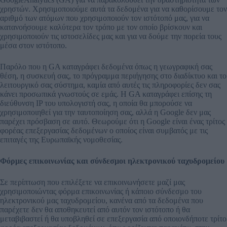
χρηστών. Χρησιμοποιούμε αυτά τα δεδομένα για να καθορίσουμε τον
αριθμό των ατόμων που χρησιμοποιούν τον ιστότοπό μας, για να
κατανοήσουμε καλύτερα τον τρόπο με τον οποίο βρίσκουν και
χρησιμοποιούν τις ιστοσελίδες μας και για να δούμε την πορεία τους
μέσα στον ιστότοπο.
Παρόλο που η GA καταγράφει δεδομένα όπως η γεωγραφική σας
θέση, η συσκευή σας, το πρόγραμμα περιήγησης στο διαδίκτυο και το
λειτουργικό σας σύστημα, καμία από αυτές τις πληροφορίες δεν σας
κάνει προσωπικά γνωστούς σε εμάς. Η GA καταγράφει επίσης τη
διεύθυνση IP του υπολογιστή σας, η οποία θα μπορούσε να
χρησιμοποιηθεί για την ταυτοποίηση σας, αλλά η Google δεν μας
παρέχει πρόσβαση σε αυτό. Θεωρούμε ότι η Google είναι ένας τρίτος
φορέας επεξεργασίας δεδομένων ο οποίος είναι συμβατός με τις
επιταγές της Ευρωπαϊκής νομοθεσίας.
Φόρμες επικοινωνίας και σύνδεσμοι ηλεκτρονικού ταχυδρομείου
Σε περίπτωση που επιλέξετε να επικοινωνήσετε μαζί μας
χρησιμοποιώντας φόρμα επικοινωνίας ή κάποιο σύνδεσμο του
ηλεκτρονικού μας ταχυδρομείου, κανένα από τα δεδομένα που
παρέχετε δεν θα αποθηκευτεί από αυτόν τον ιστότοπο ή θα
μεταβιβαστεί ή θα υποβληθεί σε επεξεργασία από οποιονδήποτε τρίτο