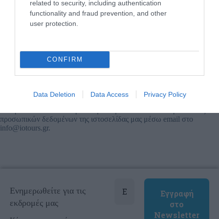
related to security, including authentication
Για όσες προσωπικές σας πληροφορίες αποθηκευτούν στη βάση
functionality and fraud prevention, and other
δεδομένων μας, θα ληφθούν όλα τα απαραίτητα μέτρα για την
user protection.
διασφάλισή τους.
Θα αναφέρουμε κάθε τυχόν παράνομη παραβίαση της βάσης
δεδομένων αυτού του ιστοτόπου ή της βάσης δεδομένων κάθε τρίτου
CONFIRM
φορέα επεξεργασίας δεδομένων σε οποιονδήποτε και σε όλους τους
άμεσα ενδιαφερομένους όπως και στις και αρχές εντός 72 ωρών από
την παραβίαση, εφόσον είναι προφανές ότι τα προσωπικά δεδομένα
που είναι αποθηκευμένα σε αναγνωρίσιμη μορφή, έχουν κλαπεί.
Data Deletion
Data Access
Privacy Policy
Μπορείτε να επικοινωνήσετε άμεσα με τον υπεύθυνο προστασίας
προσωπικών δεδομένων της ιστοσελίδας μας μέσω email στο
info@iotours.gr.
Ενημερωθείτε για τις
εκδρομές μας