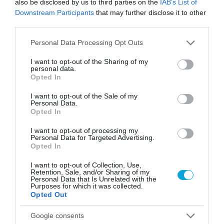
also be disclosed by us to third parties on the
IAB’s List of
Μπορείτε να απενεργοποιήσετε την παρακολούθηση από την
υπηρεσία GoogleAnalytics κάνοντας κλικ στο
https://tools.go
Downstream Participants
that may further disclose it to other
ogle.com/dlpa ge/gaoptout?hl =en=GB
third parties.
Please note that this website/app uses one or more Google
Αν απενεργοποιήσετε αυτά τα cookies η χρήση του ιστοτόπου από
Personal Data Processing Opt Outs
εσάς δεν θα καταμετρείται, ούτε θα χρησιμοποιείται στα στατιστικά
services and may gather and store information including but
στοιχεία που συλλέγουμε για να βελτιώσουμε τις υπηρεσίες που
not limited to your visit or usage behaviour. You may click to
I want to opt-out of the Sharing of my
personal data.
παρέχουμε μέσω του ιστοτόπου. Η λειτουργία του ιστοτόπου δεν θα
grant or deny consent to Google and its third-party tags to
Opted In
επηρεαστεί.
use your data for below specified purposes in below Google
consent section.
I want to opt-out of the Sale of my
Cookies από παρόχους υπηρεσίας βίντεο (Google, Vimeo,
Personal Data.
DailyMotion κλπ)
Opted In
Οι πάροχοι αυτοί μπορεί να τοποθετήσουν cookies στη συσκευή σας,
I want to opt-out of processing my
Personal Data for Targeted Advertising.
αν παρακολουθείτε στον ιστότοπό μας βίντεο τα οποία μας παρέχουν
Opted In
ως εξωτερική υπηρεσία.
I want to opt-out of Collection, Use,
Αν απενεργοποιήσετε αυτά τα cookies, ενδεχομένως να μην μπορείτε
Retention, Sale, and/or Sharing of my
να δείτε τα ενσωματωμένα βίντεο από τον ιστότοπό μας.
Personal Data that Is Unrelated with the
Purposes for which it was collected.
Opted Out
Cookies από κοινωνικά δίκτυα
Google consents
Τα κοινωνικά δίκτυα τρίτων μερών μπορούν να τοποθετήσουν