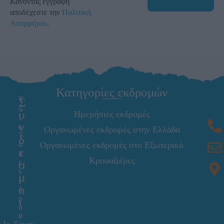
Κάνοντας εγγραφή
αποδέχεστε την
Πολιτική
Απορρήτου
.
Κατηγορίες εκδρομών
T
Σ
o
ύ
Ημερήσιες εκδρομές
I
ν
o
Οργανωμένες εκδρομές στην Ελλάδα
T
δ
o
Οργανωμένες εκδρομές στο Εξωτερικό
ε
u
Κρουαζιέρες
r
σ
s
μ
ι
ο
δ
ρ
ι
ύ
θ