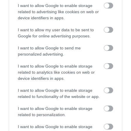
cookies στη συσκευή σας αν επιλέξετε να μοιραστείτε υλικό από τον
I want to allow Google to enable storage
ιστότοπό μας με αυτά, κάνοντας κλικ σε ένα από τα ενσωματωμένα
related to advertising like cookies on web or
πλήκτρα με τίτλο «Κοινή χρήση» (share).
device identifiers in apps.
Αν απενεργοποιήσετε αυτά τα cookies, η λειτουργία «Κοινή χρήση»
I want to allow my user data to be sent to
(share) δεν θα είναι διαθέσιμη.
Google for online advertising purposes.
Σχετικά με τον διακομιστή αυτού του ιστοτόπου
I want to allow Google to send me
personalized advertising.
Όλη η διαδικτυακή κίνηση (μεταφορά αρχείων) μεταξύ αυτού του
ιστότοπου και του προγράμματος περιήγησής σας, είναι
κρυπτογραφημένη και μεταφέρεται μέσω του πρωτοκόλλου HTTPS
I want to allow Google to enable storage
κάνοντας χρήση του SSL (SecureSocketsLayer).
related to analytics like cookies on web or
device identifiers in apps.
Οι επεξεργαστές δεδομένων τρίτου μέρους μας
I want to allow Google to enable storage
Χρησιμοποιούμε έναν αριθμό τρίτων φορέων για την επεξεργασία
related to functionality of the website or app.
προσωπικών δεδομένων για εμάς. Αυτοί οι φορείς έχουν επιλεγεί
προσεκτικά ώστε να συμμορφώνονται με τη νομοθεσία που
I want to allow Google to enable storage
αναφέρθηκε στο παρόν κείμενο.
related to personalization.
Παραβιάσεις δεδομένων
I want to allow Google to enable storage