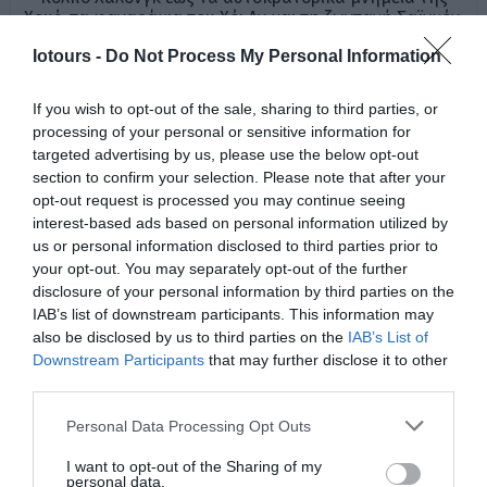
Χουέ, τα φαναράκια του Χόι Αν και τη ζωντανή Σαϊγκόν,
το πρόγραμμα αποκαλύπτει όλες τις αυθεντικές όψεις
Iotours -
Do Not Process My Personal Information
της χώρας. Μοναδικές εμπειρίες όπως οι τούνελ Cu Chi,
το Δέλτα του Μεκόνγκ και οι παραδοσιακές αγορές
συμπληρώνουν ένα ολοκληρωμένο οδοιπορικό γεμάτο
If you wish to opt-out of the sale, sharing to third parties, or
εικόνες, αρώματα και έντονες αντιθέσεις!
processing of your personal or sensitive information for
Διαβάστε περισσότερα
targeted advertising by us, please use the below opt-out
section to confirm your selection. Please note that after your
opt-out request is processed you may continue seeing
interest-based ads based on personal information utilized by
us or personal information disclosed to third parties prior to
your opt-out. You may separately opt-out of the further
disclosure of your personal information by third parties on the
IAB’s list of downstream participants. This information may
also be disclosed by us to third parties on the
IAB’s List of
Downstream Participants
that may further disclose it to other
third parties.
Please note that this website/app uses one or more Google
Personal Data Processing Opt Outs
services and may gather and store information including but
not limited to your visit or usage behaviour. You may click to
I want to opt-out of the Sharing of my
personal data.