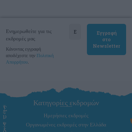
Ενημερωθείτε για τις
εκδρομές μας
Κάνοντας εγγραφή
αποδέχεστε την
Πολιτική
Απορρήτου
.
Κατηγορίες εκδρομών
T
Σ
o
ύ
Ημερήσιες εκδρομές
I
ν
o
Οργανωμένες εκδρομές στην Ελλάδα
T
δ