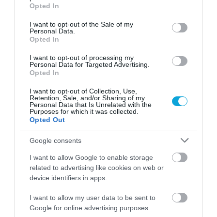
grant or deny consent to Google and its third-party tags to
Opted In
use your data for below specified purposes in below Google
consent section.
ΜΕΞΙΚΟ ΑΠΟ ΤΟΥΣ ΑZΤΕΚΟΥΣ ΣΤΟΥΣ
I want to opt-out of the Sale of my
Personal Data.
ΜΑΓΙΑΣ
Αναχώρηση:
Opted In
Επιστροφή:
Τιμή:
22/01/2027
01/02/2027
3.300€
I want to opt-out of processing my
Στην ανατολική πλευρά του Μεξικού, μνημεία ηλικίας
Personal Data for Targeted Advertising.
χιλιάδων χρόνων στέκονται πάνω σε κατάλευκες
Opted In
παραλίες με γαλαζοπράσινα νερά ή περιστοιχισμένα
από τους ήχους, τις μυρωδιές και την υγρασία μιας
I want to opt-out of Collection, Use,
Retention, Sale, and/or Sharing of my
πυκνής ζούγκλας… Είναι το Μεξικό των Μάγια, με
Personal Data that Is Unrelated with the
ζωντανά τα χνάρια και τους απογόνους του πιο
Purposes for which it was collected.
λαμπρού πολιτισμού της προ Κολομβιανής Αμερικής,
Opted Out
και με τα σημάδια των αποικιακών χρόνων να
προσδίδουν μια ιδιαίτερη, μοναδική γεύση στην
Google consents
εντυπωσιακή τουριστική υποδομή των τελευταίων
χρόνων. Πιο δυτικά, στο κέντρο της χώρας, δυόμιση
I want to allow Google to enable storage
χιλιόμετρα ψηλότερα από την επιφάνεια της θάλασσας
related to advertising like cookies on web or
βρίσκεται η δεύτερη μεγαλύτερη πόλη στον κόσμο,
device identifiers in apps.
χτισμένη πάνω στα ερείπια πολιτισμών που δεν
υπάρχουν πια. Φαράγγια, σπηλιές, ηφαίστεια, έρημοι,
I want to allow my user data to be sent to
βραχώδεις και αμμώδεις ακτές σας προσκαλούν να τα
Google for online advertising purposes.
εξερευνήσετε, ενώ αργότερα σας περιμένει η φωτιά