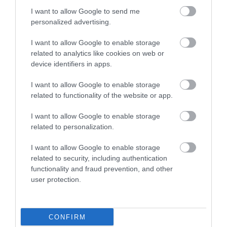
της τεκίλα και μια διάσημη κουζίνα, γεμάτη από τη
I want to allow Google to send me
δική της φωτιά και αντιθέσεις.
personalized advertising.
Διαβάστε περισσότερα
I want to allow Google to enable storage
related to analytics like cookies on web or
device identifiers in apps.
I want to allow Google to enable storage
related to functionality of the website or app.
I want to allow Google to enable storage
related to personalization.
I want to allow Google to enable storage
related to security, including authentication
functionality and fraud prevention, and other
user protection.
Ζανζιβάρη - Τανζανία & Saadani Safari: Από
τα Τυρκουάζ Νερά στην Άγρια Καρδιά της
CONFIRM
Αφρικής