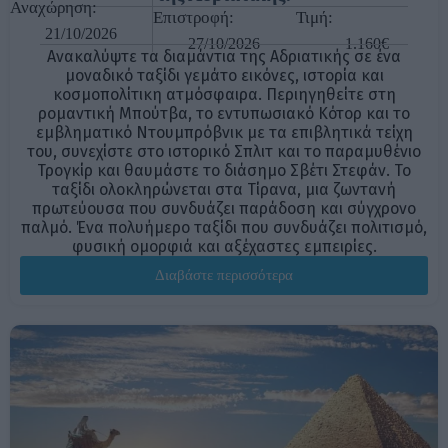
Αναχώρηση:
Επιστροφή:
Τιμή:
21/10/2026
27/10/2026
1.160€
Ανακαλύψτε τα διαμάντια της Αδριατικής σε ένα
μοναδικό ταξίδι γεμάτο εικόνες, ιστορία και
κοσμοπολίτικη ατμόσφαιρα. Περιηγηθείτε στη
ρομαντική Μπούτβα, το εντυπωσιακό Κότορ και το
εμβληματικό Ντουμπρόβνικ με τα επιβλητικά τείχη
του, συνεχίστε στο ιστορικό Σπλιτ και το παραμυθένιο
Τρογκίρ και θαυμάστε το διάσημο Σβέτι Στεφάν. Το
ταξίδι ολοκληρώνεται στα Τίρανα, μια ζωντανή
πρωτεύουσα που συνδυάζει παράδοση και σύγχρονο
παλμό. Ένα πολυήμερο ταξίδι που συνδυάζει πολιτισμό,
φυσική ομορφιά και αξέχαστες εμπειρίες.
Διαβάστε περισσότερα